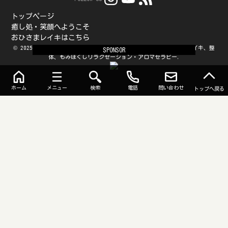
トップページ
癒し処・笑顔へようこそ
おひさまレイキはこちら
© 2025 癒しの森（枚方市御殿山の癒し処・笑顔とおひさまレイキ）レイキ、整
SPONSOR
体、もみほぐしリラクゼーション・アロマセラピー.
ホーム
メニュー
検索
電話
問い合わせ
トップへ戻る