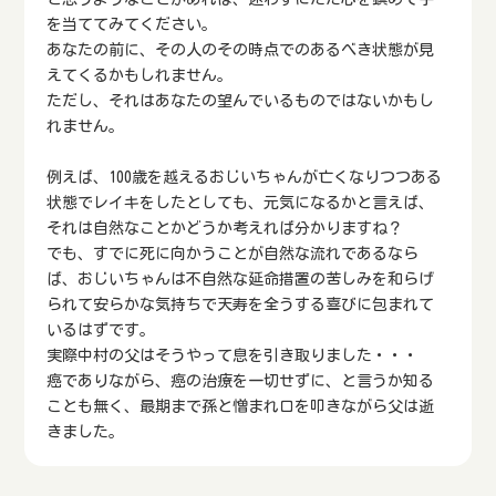
を当ててみてください。
あなたの前に、その人のその時点でのあるべき状態が見
えてくるかもしれません。
ただし、それはあなたの望んでいるものではないかもし
れません。
例えば、100歳を越えるおじいちゃんが亡くなりつつある
状態でレイキをしたとしても、元気になるかと言えば、
それは自然なことかどうか考えれば分かりますね？
でも、すでに死に向かうことが自然な流れであるなら
ば、おじいちゃんは不自然な延命措置の苦しみを和らげ
られて安らかな気持ちで天寿を全うする喜びに包まれて
いるはずです。
実際中村の父はそうやって息を引き取りました・・・
癌でありながら、癌の治療を一切せずに、と言うか知る
ことも無く、最期まで孫と憎まれ口を叩きながら父は逝
きました。