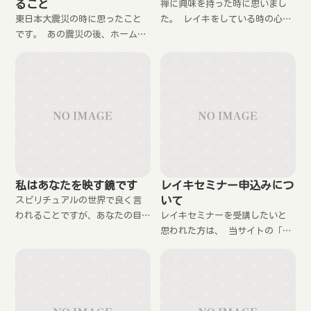
ること
禅に興味を持った時に思いまし
東日本大震災の時に思ったこと
た。 レイキをしている時の心の
です。 あの震災の後、ホームペ
状態は、禅で座っている時の状
ージやブログなどを見ている限
態で良いのですね。 なぜなら，
りでは、被災した人に対して、
レイキは自動調整だからです。
癒しのエネルギーを送ったり、
祈りを捧げるレイキヒーラーを
あまり見かけませんでした。 と
ても残念に思いました。
私はあなたを映す鏡です
レイキセミナー申込みにつ
いて
スピリチュアルの世界で良く言
われることですが、あなたの目
レイキセミナーを受講したいと
に映っているものは、あなたの
思われた方は、 当サイトの「お
心を反映しているのです。です
申し込み・問い合わせフォー
から、今これを読んでいるあな
ム」からご連絡ください。 ご記
たにとって、私はあなたを映し
入いただくのは 氏名 生年月日
ているのです。
住所 電話番号 志望理由・相談
セ