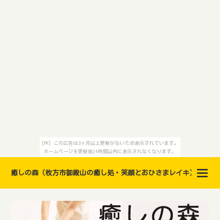
[PR] この広告は3ヶ月以上更新がないため表示されています。
ホームページを更新後24時間以内に表示されなくなります。
癒しの森（枚方市御殿山の癒し処・笑顔とおひさまレイキ）レイキ