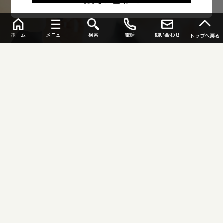
ホーム
メニュー
検索
電話
問い合わせ
トップへ戻る
トップページ
おひさまレイキはこちら
レイキって何？
FOLLOW US
トップページ
癒し処・笑顔へようこそ
おひさまレイキはこちら
© 2025 癒しの森（枚方市御殿山の癒し処・笑顔とおひさまレイキ）レイキ、整
体、もみほぐしリラクゼーション・アロマセラピー.