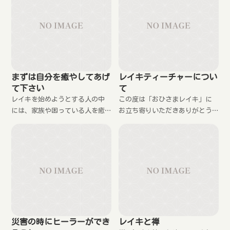
み下さい。
まずは自分を癒やしてあげ
レイキティーチャーについ
て下さい
て
レイキを始めようとする人の中
この度は「おひさまレイキ」に
には、家族や困っている人を癒
お立ち寄りいただきありがとう
やしたいと言う動機の方が少な
ございます。 なにやら怪しいペ
くないですが、まずはその前に
ージではありますが、少しでも
自分自身を癒やしてあげて下さ
不安を和らげて頂くために簡単
い。そうすることで、周りの人
な自己紹介をします。 昭和43
にも癒しの波動が伝わりやすく
年 大阪府に生ま
なるのです。
災害の時にヒーラーができ
レイキと禅