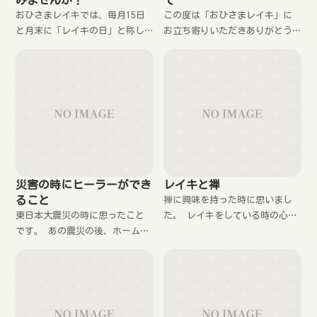
みませんか？
て
おひさまレイキでは、毎月15日
この度は「おひさまレイキ」に
と月末に「レイキの日」と称し
お立ち寄りいただきありがとう
て無料の遠隔ヒーリングをして
ございます。 なにやら怪しいペ
います。 レイキに興味のある
ージではありますが、少しでも
方、癒しが必要な方はお申し込
不安を和らげて頂くために簡単
み下さい。
な自己紹介をします。 昭和43
年 大阪府に生ま
災害の時にヒーラーができ
レイキと禅
ること
禅に興味を持った時に思いまし
東日本大震災の時に思ったこと
た。 レイキをしている時の心の
です。 あの震災の後、ホームペ
状態は、禅で座っている時の状
ージやブログなどを見ている限
態で良いのですね。 なぜなら，
りでは、被災した人に対して、
レイキは自動調整だからです。
癒しのエネルギーを送ったり、
祈りを捧げるレイキヒーラーを
あまり見かけませんでした。 と