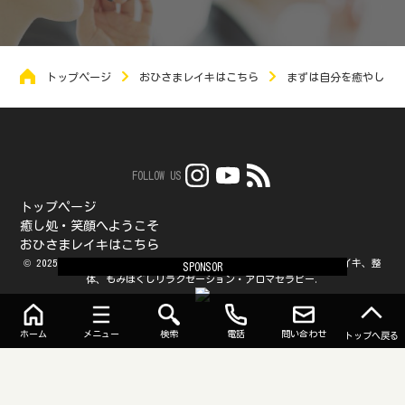
トップページ
おひさまレイキはこちら
まずは自分を癒やして
FOLLOW US
トップページ
癒し処・笑顔へようこそ
おひさまレイキはこちら
© 2025 癒しの森（枚方市御殿山の癒し処・笑顔とおひさまレイキ）レイキ、整
SPONSOR
体、もみほぐしリラクゼーション・アロマセラピー.
ホーム
メニュー
検索
電話
問い合わせ
トップへ戻る