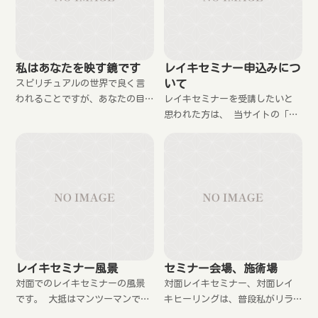
ても残念に思いました。
私はあなたを映す鏡です
レイキセミナー申込みにつ
いて
スピリチュアルの世界で良く言
われることですが、あなたの目
レイキセミナーを受講したいと
に映っているものは、あなたの
思われた方は、 当サイトの「お
心を反映しているのです。です
申し込み・問い合わせフォー
から、今これを読んでいるあな
ム」からご連絡ください。 ご記
たにとって、私はあなたを映し
入いただくのは 氏名 生年月日
ているのです。
住所 電話番号 志望理由・相談
セ
レイキセミナー風景
セミナー会場、施術場
対面でのレイキセミナーの風景
対面レイキセミナー、対面レイ
です。 大抵はマンツーマンでし
キヒーリングは、普段私がリラ
ています。
クゼーションや整体の施術をし