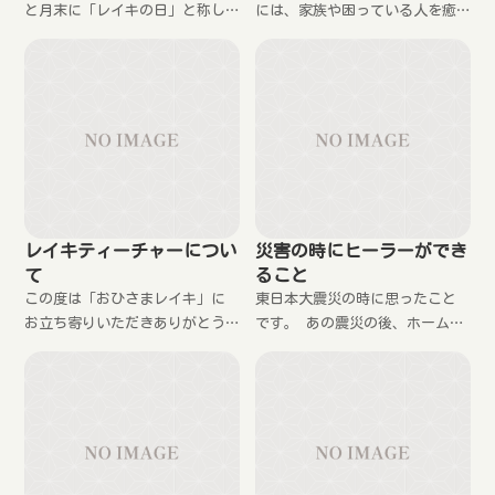
と月末に「レイキの日」と称し
には、家族や困っている人を癒
て無料の遠隔ヒーリングをして
やしたいと言う動機の方が少な
います。 レイキに興味のある
くないですが、まずはその前に
方、癒しが必要な方はお申し込
自分自身を癒やしてあげて下さ
み下さい。
い。そうすることで、周りの人
にも癒しの波動が伝わりやすく
なるのです。
レイキティーチャーについ
災害の時にヒーラーができ
て
ること
この度は「おひさまレイキ」に
東日本大震災の時に思ったこと
お立ち寄りいただきありがとう
です。 あの震災の後、ホームペ
ございます。 なにやら怪しいペ
ージやブログなどを見ている限
ージではありますが、少しでも
りでは、被災した人に対して、
不安を和らげて頂くために簡単
癒しのエネルギーを送ったり、
な自己紹介をします。 昭和43
祈りを捧げるレイキヒーラーを
年 大阪府に生ま
あまり見かけませんでした。 と
ても残念に思いました。