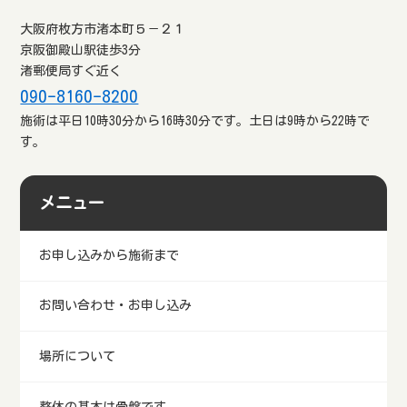
入いただくのは 氏名 生年月日
住所 電話番号 志望理由・相談
大阪府枚方市渚本町５－２１
セ
京阪御殿山駅徒歩3分
渚郵便局すぐ近く
090-8160-8200
施術は平日10時30分から16時30分です。土日は9時から22時で
す。
メニュー
お申し込みから施術まで
お問い合わせ・お申し込み
場所について
整体の基本は骨盤です