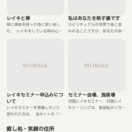
レイキと禅
私はあなたを映す鏡です
禅に興味を持った時に思いまし
スピリチュアルの世界で良く言
た。 レイキをしている時の心の
われることですが、あなたの目
状態は、禅で座っている時の状
に映っているものは、あなたの
態で良いのですね。 なぜなら，
心を反映しているのです。です
レイキは自動調整だからです。
から、今これを読んでいるあな
たにとって、私はあなたを映し
ているのです。
レイキセミナー申込みにつ
セミナー会場、施術場
いて
対面レイキセミナー、対面レイ
レイキセミナーを受講したいと
キヒーリングは、普段私がリラ
思われた方は、 当サイトの「お
クゼーションや整体の施術をし
申し込み・問い合わせフォー
たり、学習塾での指導をしてい
ム」からご連絡ください。 ご記
るところでしています。
癒し処・笑顔の住所