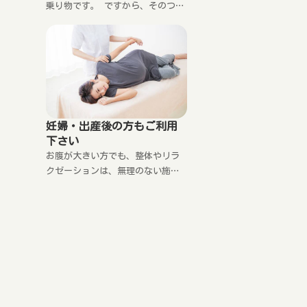
乗り物です。 ですから、そのつも
がみを放置しているから。
りで大事に扱ってあげて下さい。
がみが固定化されると、元
そうしないと、思いもよらないと
のは、放置していた期間の
ころで動かなくなるのです。
かかります。
妊婦・出産後の方もご利用
下さい
お腹が大きい方でも、整体やリラ
クゼーションは、無理のない施術
を行うことができます。 また、出
産後の骨盤の歪みからくる腰の不
調についても対処します。 また、
出産の前後には、心が繊細になっ
ていますので、より丁寧な心のケ
アが必要になります。 癒し処・笑
顔で体と心のケアをして下さい。