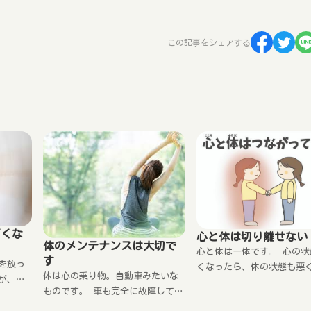
この記事をシェアする
どくな
心と体は切り離せない
体のメンテナンスは大切で
心と体は一体です。 心の状
す
を放っ
くなったら、体の状態も悪
体は心の乗り物。自動車みたいな
が、多
ます。 体の状態が悪くなっ
ものです。 車も完全に故障してか
それは、
心の状態は悪くなります。 
ら修理に出すと、大がかりな作業
体のゆ