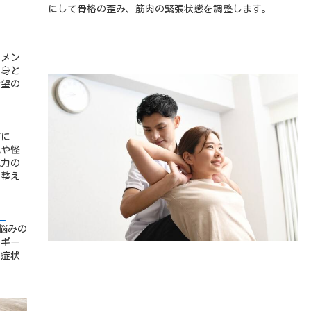
にして骨格の歪み、筋肉の緊張状態を調整します。
トメン
心身と
希望の
方に
気や怪
気力の
の整え
）
悩みの
ルギー
、症状