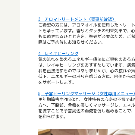
3. アロマトリートメント（要事前確認）
ご希望の方には、アロマオイルを使用したトリー
トも承っています。香りとタッチの相乗効果で、
もに癒されるひとときを。準備が必要なため、ご
際はご予約時にお知らせください。
4. レイキヒーリング
気の流れを整えるエネルギー療法にご興味のある
は、レイキヒーリングをおすすめしています。病
我を直接治すものではありませんが、心の疲れや
低下、エネルギーの滞りを感じる方に、内側から
をサポートします。
5, 子宮ヒーリングマッサージ（女性専用メニュー
更年期障害やPMSなど、女性特有の心身の不調でお
方へ、下腹部、骨盤を優しくマッサージし、エネ
を流すことで子宮周辺の血流を促し温めることで
を和らげます。